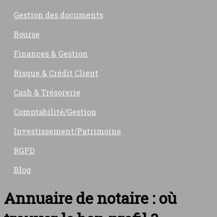
Gestion des documents
Bourse
Finances & Gestion
Risque & Crédit Client
Cash & Trésorerie
Comptabilité/Gestion
Investissement/Patrimoine
RGPD
Blog
Annuaire de notaire : où