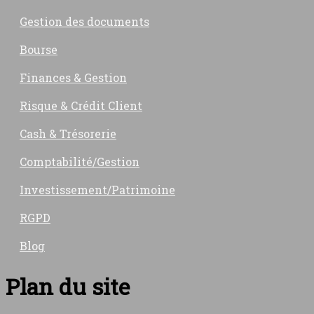
Gestion des documents
Bourse
Finances & Gestion
Risque & Crédit Client
Cash & Trésorerie
Comptabilité/Gestion
Investissement/Patrimoine
RGPD
Blog
Plan du site