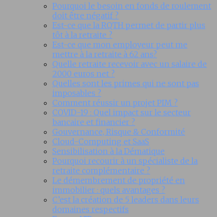
Pourquoi le besoin en fonds de roulement
doit être négatif ?
Est-ce que la RQTH permet de partir plus
tôt à la retraite ?
Est-ce que mon employeur peut me
mettre à la retraite à 62 ans?
Quelle retraite recevoir avec un salaire de
2000 euros net ?
Quelles sont les primes qui ne sont pas
imposables ?
Comment réussir un projet PIM ?
COVID-19 : Quel impact sur le secteur
bancaire et financier ?
Gouvernance, Risque & Conformité
Cloud-Computing et SaaS
Sensibilisation à la Dématique
Pourquoi recourir à un spécialiste de la
retraite complémentaire ?
Le démembrement de propriété en
immobilier : quels avantages ?
C’est la création de 5 leaders dans leurs
domaines respectifs