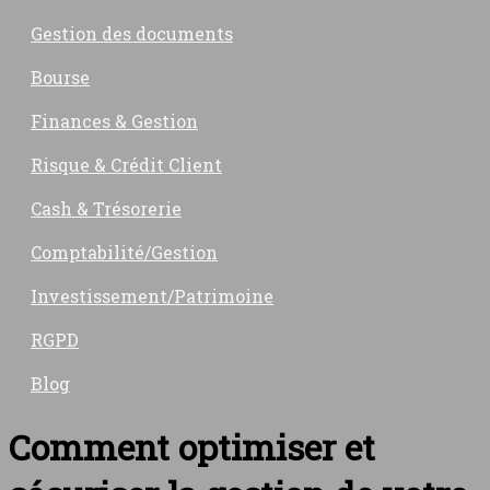
Gestion des documents
Bourse
Finances & Gestion
Risque & Crédit Client
Cash & Trésorerie
Comptabilité/Gestion
Investissement/Patrimoine
RGPD
Blog
Comment optimiser et