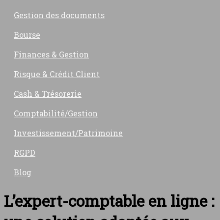
Gestion des documents
Bourse
Finances & Gestion
Risque & Crédit Client
Cash & Trésorerie
Comptabilité/Gestion
Investissement/Patrimoine
RGPD
Blog
L’expert-comptable en ligne :