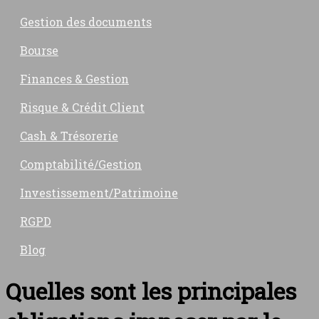
Gestion des documents
Bourse
Finances & Gestion
Risque & Crédit Client
Cash & Trésorerie
Comptabilité/Gestion
Investissement/Patrimoine
RGPD
Blog
Quelles sont les principales