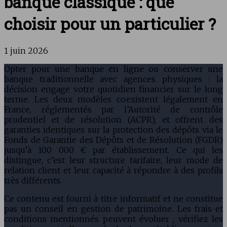
banque classique : que
choisir pour un particulier ?
1 juin 2026
Opter pour une banque en ligne ou conserver une
banque traditionnelle avec agences physiques : la
décision engage votre quotidien financier sur le long
terme. Les deux modèles coexistent légalement en
France, réglementés par l’Autorité de contrôle
prudentiel et de résolution (ACPR), et offrent des
garanties identiques sur la protection des dépôts via le
Fonds de Garantie des Dépôts et de Résolution (FGDR)
jusqu’à 100 000 € par établissement. Ce qui les
distingue, c’est leur structure tarifaire, leur mode de
relation client et leur capacité à répondre à des profils
très différents.
Ce contenu est fourni à titre informatif et ne constitue
pas un conseil en gestion de patrimoine. Les frais et
conditions mentionnés peuvent évoluer ; vérifiez les