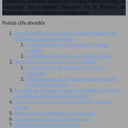
conditions actuelles auprès de chaque établissement ou
consultez un conseiller bancaire ou la Banque de
France pour toute décision engageante.
Points clés abordés
Deux modèles, une même réglementation : les
différences fondamentales
Ce que propose concrètement chaque
modèle
La question des frais : un écart structurel
Quel profil correspond à quel modèle ?
Les situations où la banque en ligne
s’impose
Les situations où la banque traditionnelle
reste indispensable
Sécurité, accompagnement et mobilité bancaire :
ce qu’il faut savoir avant de décider
Comment ouvrir un compte selon le modèle
choisi ?
Votre guide de décision personnalisé
Vos questions sur le choix bancaire
La prochaine étape pour vous