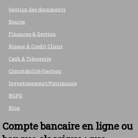
Gestion des documents
Bourse
Finances & Gestion
Risque & Crédit Client
Cash & Trésorerie
Comptabilité/Gestion
Investissement/Patrimoine
RGPD
Blog
Compte bancaire en ligne ou