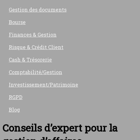
Gestion des documents
Bourse
Finances & Gestion
Risque & Crédit Client
Cash & Trésorerie
Comptabilité/Gestion
Investissement/Patrimoine
RGPD
Blog
Conseils d’expert pour la