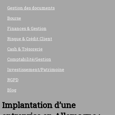
Gestion des documents
Bourse
Finances & Gestion
Risque & Crédit Client
Cash & Trésorerie
Comptabilité/Gestion
Investissement/Patrimoine
RGPD
Blog
Implantation d’une