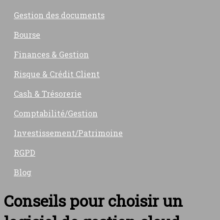
Gestion des documents
Bourse
Finances & Gestion
Risque & Crédit Client
Cash & Trésorerie
Comptabilité/Gestion
Investissement/Patrimoine
RGPD
Blog
Conseils pour choisir un