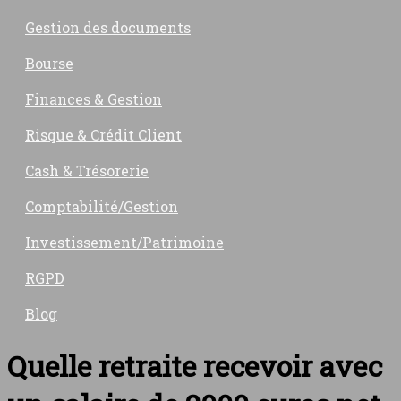
Gestion des documents
Bourse
Finances & Gestion
Risque & Crédit Client
Cash & Trésorerie
Comptabilité/Gestion
Investissement/Patrimoine
RGPD
Blog
Quelle retraite recevoir avec