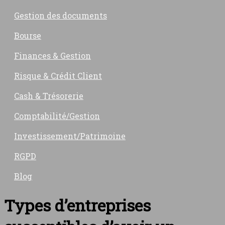
Gestion des documents
Bourse
Finances & Gestion
Risque & Crédit Client
Cash & Trésorerie
Comptabilité/Gestion
Investissement/Patrimoine
RGPD
Blog
Types d’entreprises